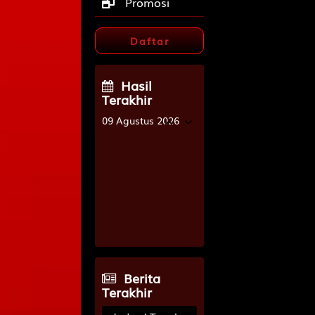
Promosi
Daftar
Hasil
Terakhir
09 Agustus 2026
CHINA
3017
PCSO
7102
JAPAN
9078
MAGNUM4D
2924
Berita
Terakhir