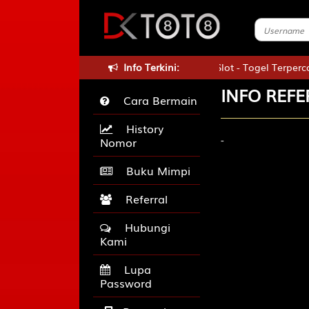
e to DKTOTO ! Official Website Casino - Slot - Togel Terpercaya
Info Terkini:
INFO REFE
Cara Bermain
History
-
Nomor
Buku Mimpi
Referral
Hubungi
Kami
Lupa
Password